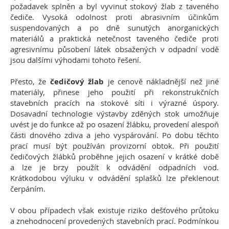
požadavek splněn a byl vyvinut stokový žlab z taveného
čediče. Vysoká odolnost proti abrasivním účinkům
suspendovaných a po dně sunutých anorganických
materiálů a praktická netečnost taveného čediče proti
agresivnímu působení látek obsažených v odpadní vodě
jsou dalšími výhodami tohoto řešení.
Přesto, že
čedičový žlab
je cenově nákladnější než jiné
materiály, přinese jeho použití při rekonstrukčních
stavebních pracích na stokové síti i výrazné úspory.
Dosavadní technologie výstavby zděných stok umožňuje
uvést je do funkce až po osazení žlábku, provedení alespoň
části dnového zdiva a jeho vyspárování. Po dobu těchto
prací musí být používán provizorní obtok. Při použití
čedičových žlábků proběhne jejich osazení v krátké době
a lze je brzy použít k odvádění odpadních vod.
Krátkodobou výluku v odvádění splašků lze překlenout
čerpáním.
V obou případech však existuje riziko dešťového průtoku
a znehodnocení provedených stavebních prací. Podmínkou