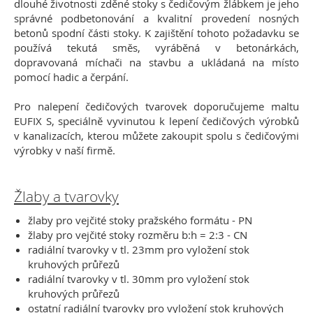
dlouhé životnosti zděné stoky s čedičovým žlábkem je jeho
správné podbetonování a kvalitní provedení nosných
betonů spodní části stoky. K zajištění tohoto požadavku se
používá tekutá směs, vyráběná v betonárkách,
dopravovaná míchači na stavbu a ukládaná na místo
pomocí hadic a čerpání.
Pro nalepení čedičových tvarovek doporučujeme maltu
EUFIX S, speciálně vyvinutou k lepení čedičových výrobků
v kanalizacích, kterou můžete zakoupit spolu s čedičovými
výrobky v naší firmě.
Žlaby a tvarovky
žlaby pro vejčité stoky pražského formátu - PN
žlaby pro vejčité stoky rozměru b:h = 2:3 - CN
radiální tvarovky v tl. 23mm pro vyložení stok
kruhových průřezů
radiální tvarovky v tl. 30mm pro vyložení stok
kruhových průřezů
ostatní radiální tvarovky pro vyložení stok kruhových