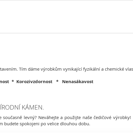
etavením. Tím dáme výrobkům vynikající fyzikální a chemické vlast
lnost
* Korozivzdornost * Nenasákavost
ŘÍRODNÍ KÁMEN.
e současně levný? Neváhejte a použijte naše čedičové výrobky! N
ým budete spokojeni po velice dlouhou dobu.