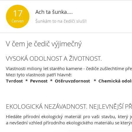
17
Ach ta šunka....
Červen
Šunkám to na čediči sluší!
V čem je čedič výjimečný
VYSOKÁ ODOLNOST A ŽIVOTNOST.
Vlastnosti miliony let starého kamene - čediče zušlechtíme př
Mezi tyto vlastnosti patří hlavně:
Tvrdost * Pevnost * Otěruvzdornost * Chemická odo
EKOLOGICKÁ NEZÁVADNOST. NEJLEVNĚJŠÍ P
Hledáte přírodní ekologický materiál pro vaši stavbu, který j
a nevšední vzhled přírodního ekologického materiálu se kter