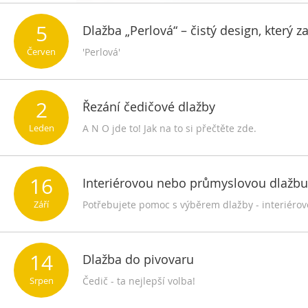
5
Dlažba „Perlová“ – čistý design, který 
Červen
'Perlová'
2
Řezání čedičové dlažby
Leden
A N O jde to! Jak na to si přečtěte zde.
16
Interiérovou nebo průmyslovou dlažbu
Září
Potřebujete pomoc s výběrem dlažby - interiér
14
Dlažba do pivovaru
Srpen
Čedič - ta nejlepší volba!