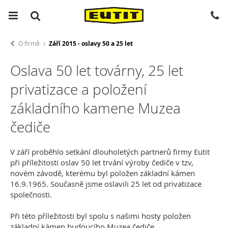
O firmě
Září 2015 - oslavy 50 a 25 let
Oslava 50 let továrny, 25 let
privatizace a položení
základního kamene Muzea
čediče
V září proběhlo setkání dlouholetých partnerů firmy Eutit
při příležitosti oslav 50 let trvání výroby čediče v tzv,
novém závodě, kterému byl položen základní kámen
16.9.1965. Současně jsme oslavili 25 let od privatizace
společnosti.
Při této příležitosti byl spolu s našimi hosty položen
základní kámen budoucího Muzea čediče.