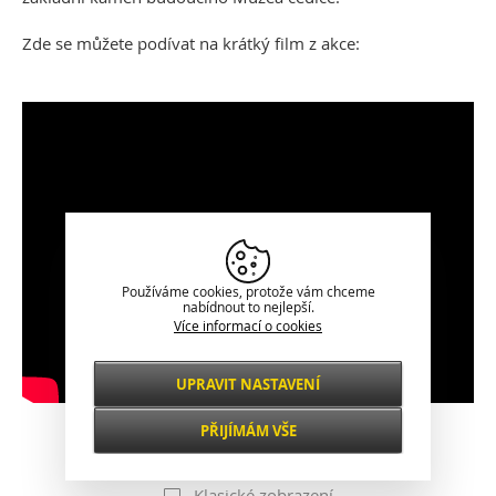
Zde se můžete podívat na krátký film z akce:
Používáme cookies, protože vám chceme
nabídnout to nejlepší.
Více informací o cookies
UPRAVIT NASTAVENÍ
Nezbytné
VŽDY AKTIVNÍ
PŘIJÍMÁM VŠE
Pro klíčové funkce webových stránek jako je
zabezpečení, správa sítě, přístupnost a
Funkční a
základní statistiky o návštěvnících.
Klasické zobrazení