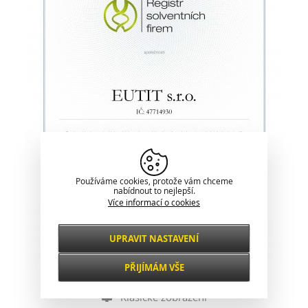
Používáme cookies, protože vám chceme
nabídnout to nejlepší.
Více informací o cookies
UPRAVIT NASTAVENÍ
Nezbytné
VŽDY AKTIVNÍ
PŘIJÍMÁM VŠE
Pro klíčové funkce webových stránek jako je
zabezpečení, správa sítě, přístupnost a
Funkční a
Klasické zobrazení
základní statistiky o návštěvnících.