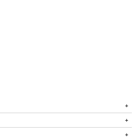
+
+
+