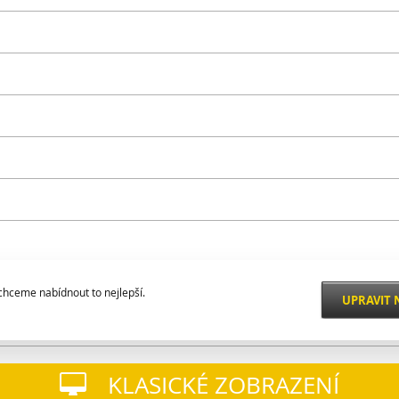
hceme nabídnout to nejlepší.
UPRAVIT 
ako je zabezpečení, správa sítě, přístupnost a základní statistiky o návštěvnících
KLASICKÉ ZOBRAZENÍ