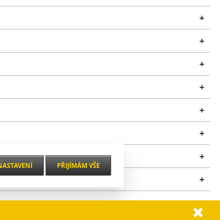
+
+
+
+
+
+
+
NASTAVENÍ
PŘIJÍMÁM VŠE
+
VŽDY AKTIVNÍ
+
.