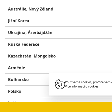
Austrálie, Nový Zéland
Jižní Korea
Ukrajina, Ázerbájdžán
Ruská Federace
Kazachstán, Mongolsko
Arménie
Bulharsko
Používáme cookies, protože vám c
Více informací o cookies
Polsko
Nezbytné
Indie
Pro klíčové funkce webových stránek j