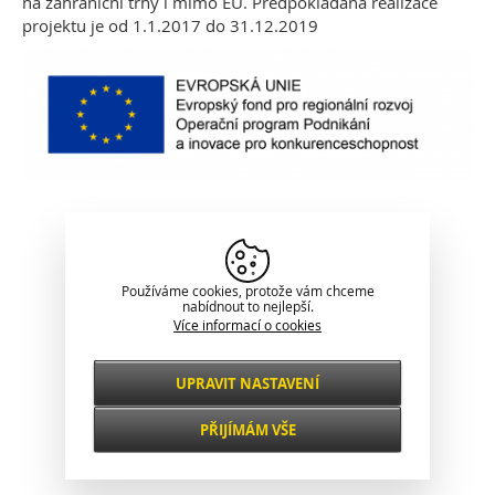
na zahraniční trhy i mimo EU. Předpokládaná realizace
projektu je od 1.1.2017 do 31.12.2019
Klasické zobrazení
Používáme cookies, protože vám chceme
nabídnout to nejlepší.
Více informací o cookies
UPRAVIT NASTAVENÍ
Nezbytné
VŽDY AKTIVNÍ
PŘIJÍMÁM VŠE
Pro klíčové funkce webových stránek jako je
zabezpečení, správa sítě, přístupnost a
Funkční a
základní statistiky o návštěvnících.