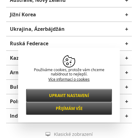
+
Austrálie, Nový Zéland
+
Jižní Korea
+
Ukrajina, Ázerbájdžán
+
Ruská Federace
+
Kazachstán, Mongolsko
Používáme cookies, protože vám chceme
+
Arménie
nabídnout to nejlepší.
Více informací o cookies
+
Bulharsko
UPRAVIT NASTAVENÍ
Nezbytné
+
Polsko
VŽDY AKTIVNÍ
PŘIJÍMÁM VŠE
Pro klíčové funkce webových stránek jako je
+
Indie
zabezpečení, správa sítě, přístupnost a
Funkční a
základní statistiky o návštěvnících.
preferenční
Klasické zobrazení