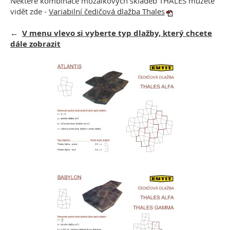
Některé kombinace mozaikových skladeb THALES můžete
vidět zde -
Variabilní čedičová dlažba Thales
←
V menu vlevo si vyberte typ dlažby, který chcete
dále zobrazit