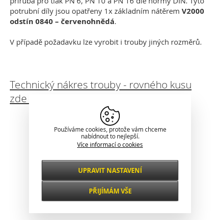
příruba pro tlak PN 6, PN 10 a PN 16 dle normy DIN. Tyto
potrubní díly jsou opatřeny 1x základním nátěrem
V2000
odstín 0840 – červenohnědá
.
V případě požadavku lze vyrobit i trouby jiných rozměrů.
Technický nákres trouby - rovného kusu
zde ke stažení:
Klasické zobrazení
Používáme cookies, protože vám chceme
nabídnout to nejlepší.
Více informací o cookies
UPRAVIT NASTAVENÍ
Nezbytné
VŽDY AKTIVNÍ
PŘIJÍMÁM VŠE
Pro klíčové funkce webových stránek jako je
zabezpečení, správa sítě, přístupnost a
Funkční a
základní statistiky o návštěvnících.