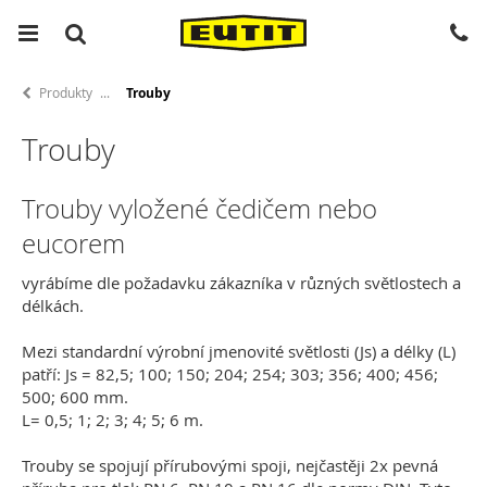
Produkty
Trouby
Trouby
Trouby vyložené čedičem nebo
eucorem
vyrábíme dle požadavku zákazníka v různých světlostech a
délkách.
Mezi standardní výrobní jmenovité světlosti (Js) a délky (L)
patří: Js = 82,5; 100; 150; 204; 254; 303; 356; 400; 456;
500; 600 mm.
L= 0,5; 1; 2; 3; 4; 5; 6 m.
Trouby se spojují přírubovými spoji, nejčastěji 2x pevná