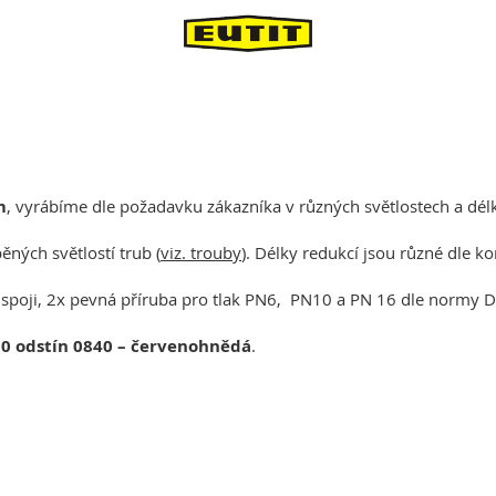
m
, vyrábíme dle požadavku zákazníka v různých světlostech a dél
ěných světlostí trub (
viz. trouby
). Délky redukcí jsou různé dle k
 spoji, 2x pevná příruba pro tlak PN6, PN10 a PN 16 dle normy D
0 odstín 0840 – červenohnědá
.