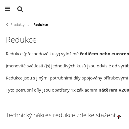
Produkty
Redukce
Redukce
Redukce (přechodové kusy) vyložené
čedičem nebo eucore
Jmenovité světlosti (Js) jednotlivých kusů jsou odvislé od vyráb
Redukce jsou s jinými potrubními díly spojovány přírubovými
Tyto potrubní díly jsou opatřeny 1x základním
nátěrem V200
Technický nákres redukce zde ke stažení: