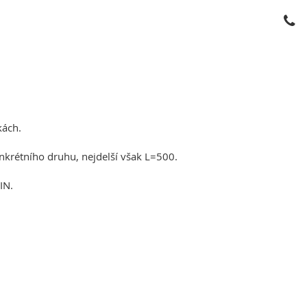
kách.
onkrétního druhu, nejdelší však L=500.
IN.