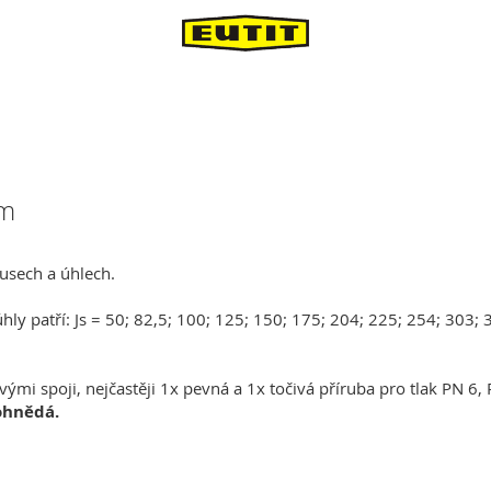
em
usech a úhlech.
 úhly patří: Js = 50; 82,5; 100; 125; 150; 175; 204; 225; 254; 303
vými spoji, nejčastěji 1x pevná a 1x točivá příruba pro tlak PN 6
ohnědá.