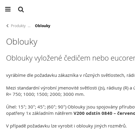
Produkty
Oblouky
Oblouky
Oblouky vyložené čedičem nebo eucor
vyrábíme dle požadavku zákazníka v různých světlostech, rádi
Mezi standardní výrobní jmenovité světlosti (Js), rádiusy (R) a
R= 750; 1000; 1500; 2000; 3000 mm.
Úhel: 15°; 30°; 45°; (60°; 90°) Oblouky jsou spojovány přírubo
opatřeny 1x základním nátěrem
V200 odstín 0840 – červen
V případě požadavku lze vyrobit i oblouky jiných rozměrů.