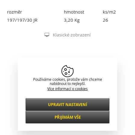
rozměr
hmotnost
ks/m2
197/197/30 JR
3,20 Kg
26
Klasické zobrazení
Používáme cookies, protože vám chceme
nabídnout to nejlepší.
Více informací o cookies
UPRAVIT NASTAVENÍ
Nezbytné
VŽDY AKTIVNÍ
PŘIJÍMÁM VŠE
Pro klíčové funkce webových stránek jako je
zabezpečení, správa sítě, přístupnost a
Funkční a
základní statistiky o návštěvnících.