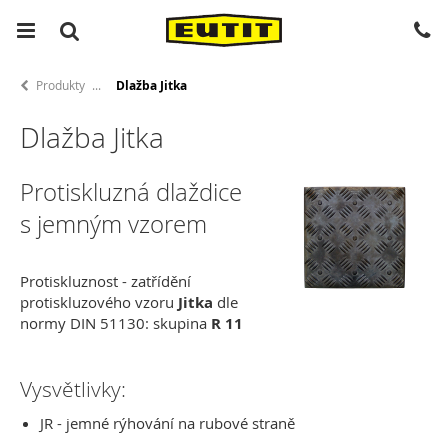
Produkty
Dlažba Jitka
Dlažba Jitka
Protiskluzná dlaždice
s jemným vzorem
Protiskluznost - zatřídění
protiskluzového vzoru
Jitka
dle
normy DIN 51130: skupina
R 11
Vysvětlivky:
JR - jemné rýhování na rubové straně