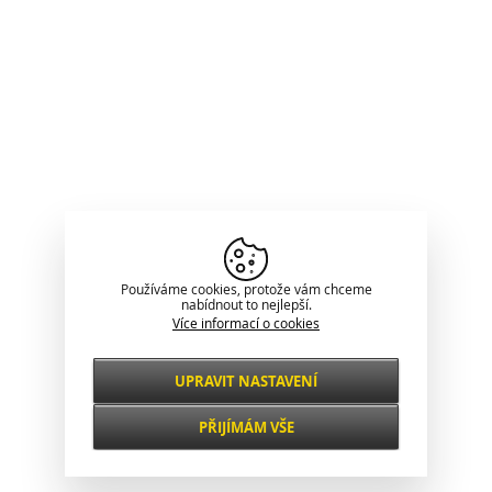
Používáme cookies, protože vám chceme
nabídnout to nejlepší.
Více informací o cookies
UPRAVIT NASTAVENÍ
Nezbytné
VŽDY AKTIVNÍ
PŘIJÍMÁM VŠE
Pro klíčové funkce webových stránek jako je
zabezpečení, správa sítě, přístupnost a
Funkční a
základní statistiky o návštěvnících.