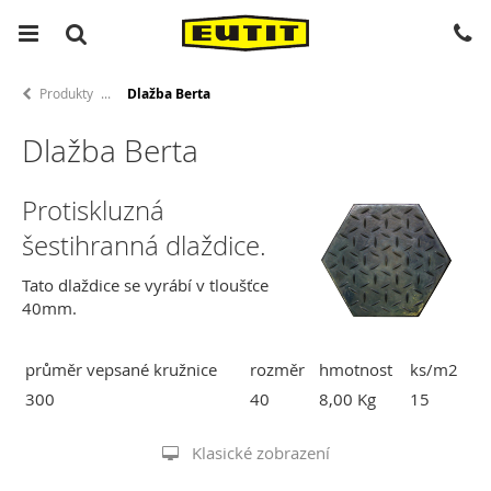
Produkty
Dlažba Berta
Dlažba Berta
Protiskluzná
šestihranná dlaždice.
Tato dlaždice se vyrábí v tloušťce
40mm.
průměr vepsané kružnice
rozměr
hmotnost
ks/m2
300
40
8,00 Kg
15
Klasické zobrazení