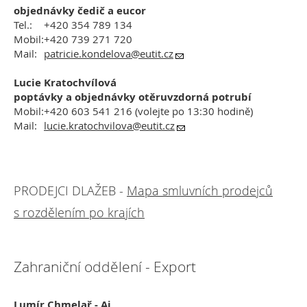
objednávky čedič a eucor
Tel.:
+420 354 789 134
Mobil:
+420 739 271 720
Mail:
patricie.kondelova
@eutit.cz
Lucie Kratochvílová
poptávky a objednávky otěruvzdorná potrubí
Mobil:
+420 603 541 216 (volejte po 13:30 hodině)
Mail:
lucie.kratochvilova@eutit.cz
PRODEJCI DLAŽEB -
Mapa smluvních prodejců
s rozdělením po krajích
Zahraniční oddělení - Export
Lumír Chmelař - Aj