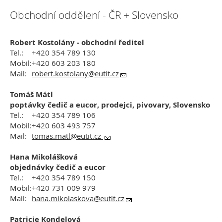
Obchodní oddělení - ČR + Slovensko
Robert Kostolány - obchodní ředitel
Tel.:
+420 354 789 130
Mobil:
+420 603 203 180
Mail:
robert.kostolany@eutit.cz
Tomáš Mátl
poptávky čedič a eucor, prodejci, pivovary, Slovensko
Tel.:
+420 354 789 106
Mobil:
+420 603 493 757
Mail:
tomas.matl@eutit.cz
Hana Mikolášková
objednávky čedič a eucor
Tel.:
+420 354 789 150
Mobil:
+420 731 009 979
Mail:
hana.
mikolaskova@eutit.cz
Patricie Kondelová