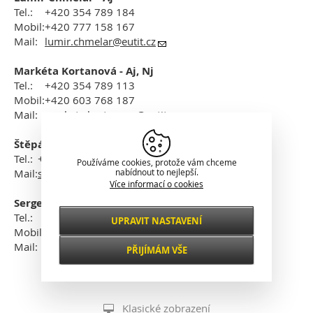
Tel.:
+420 354 789 184
Mobil:
+420 777 158 167
Mail:
lumir.chmelar
@eutit.cz
Markéta Kortanová - Aj, Nj
Tel.:
+420 354 789 113
Mobil:
+420 603 768 187
Mail:
marketa.kortanova@eutit.cz
Štěpán Dvořák - Aj
Tel.:
+420 354 789 114
Používáme cookies, protože vám chceme
Mail:
stepan.dvorak@eutit.cz
nabídnout to nejlepší.
Více informací o cookies
Sergej Vasylenko - Rj
Tel.:
+420 354 789 195
UPRAVIT NASTAVENÍ
Nezbytné
Mobil:
+420 605 200 673
VŽDY AKTIVNÍ
Mail:
sergej.
vasylenko@eutit.cz
PŘIJÍMÁM VŠE
Pro klíčové funkce webových stránek jako je
zabezpečení, správa sítě, přístupnost a
Funkční a
základní statistiky o návštěvnících.
preferenční
Klasické zobrazení