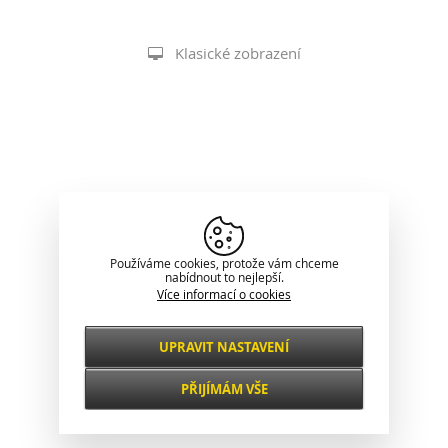
Klasické zobrazení
Používáme cookies, protože vám chceme
nabídnout to nejlepší.
Více informací o cookies
UPRAVIT NASTAVENÍ
Nezbytné
VŽDY AKTIVNÍ
PŘIJÍMÁM VŠE
Pro klíčové funkce webových stránek jako je
zabezpečení, správa sítě, přístupnost a
Funkční a
základní statistiky o návštěvnících.