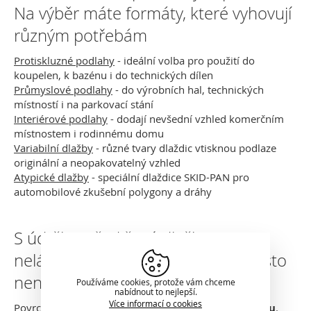
Na výběr máte formáty, které vyhovují
různým potřebám
Protiskluzné podlahy
- ideální volba pro použití do
koupelen, k bazénu i do technických dílen
Průmyslové podlahy
- do výrobních hal, technických
místností i na parkovací stání
Interiérové podlahy
- dodají nevšední vzhled komerčním
místnostem i rodinnému domu
Variabilní dlažby
- různé tvary dlaždic vtisknou podlaze
originální a neopakovatelný vzhled
Atypické dlažby
- speciální dlaždice SKID-PAN pro
automobilové zkušební polygony a dráhy
S údržbou čedičové dlažby si
nelámejte hlavu. Na úklid je naprosto
nenáročná
Používáme cookies, protože vám chceme
nabídnout to nejlepší.
Více informací o cookies
Povrch dlažby
nevyžaduje žádnou speciální údržbu
.