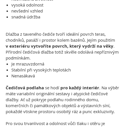
vysoká odolnost
nevšední vzhled
snadná údržba
Dlažba z taveného čediče tvoří ideální povrch teras,
chodníků, pasáží i prostor kolem bazénů. Jejím použitím
v exteriéru vytvoříte povrch, který vydrží na věky
.
Přírodní čedičová dlažba totiž skvěle odolává nepříznivým
podmínkám.
Je mrazuvzdorná
Stabilní při vysokých teplotách
Nenasákavá
Čedičová podlaha
se hodí
pro každý interiér
. Na výběr
máte variabilní originální sestavy i atypické čedičové
dlažby. Ať už pokryje podlahu rodinného domu,
komerčních či památkových objektů a výstavních síní,
pokaždé vtiskne prostoru osobitý ráz a punc exkluzivity.
Pro svou trvanlivost a odolnost vůči tlaku i otěru je