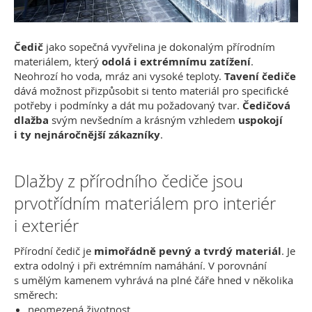
Čedič
jako sopečná vyvřelina je dokonalým přírodním
materiálem, který
odolá i extrémnímu zatížení
.
Neohrozí ho voda, mráz ani vysoké teploty.
Tavení čediče
dává možnost přizpůsobit si tento materiál pro specifické
potřeby i podmínky a dát mu požadovaný tvar.
Čedičová
dlažba
svým nevšedním a krásným vzhledem
uspokojí
i ty nejnáročnější zákazníky
.
Dlažby z přírodního čediče jsou
prvotřídním materiálem pro interiér
i exteriér
Přírodní čedič je
mimořádně pevný a tvrdý materiál
. Je
extra odolný i při extrémním namáhání. V porovnání
s umělým kamenem vyhrává na plné čáře hned v několika
směrech:
neomezená životnost