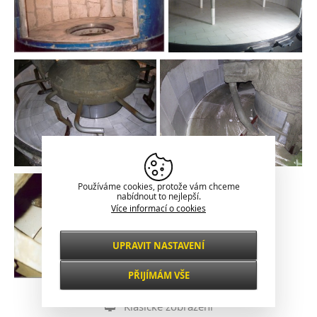
Používáme cookies, protože vám chceme
nabídnout to nejlepší.
Více informací o cookies
UPRAVIT NASTAVENÍ
Nezbytné
VŽDY AKTIVNÍ
PŘIJÍMÁM VŠE
Pro klíčové funkce webových stránek jako je
zabezpečení, správa sítě, přístupnost a
Funkční a
Klasické zobrazení
základní statistiky o návštěvnících.