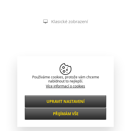
Klasické zobrazení
Používáme cookies, protože vám chceme
nabídnout to nejlepší.
Více informací o cookies
UPRAVIT NASTAVENÍ
Nezbytné
VŽDY AKTIVNÍ
PŘIJÍMÁM VŠE
Pro klíčové funkce webových stránek jako je
zabezpečení, správa sítě, přístupnost a
Funkční a
základní statistiky o návštěvnících.