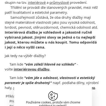
skupin na tzv.
interiérové
a
průmyslové
provedení.
Třídění se provádí dle stanovených pravidel, mezi něž
patří kvalitativní a estetické parametry.
Samozřejmostí zůstává, že oba druhy dlažby mají
stejné materiálové vlastnosti jako jsou vysoká odolnost,
tvrdost, pevnost, otěruvzdornost, chemická odolnost atd.
Interiérová dlažba je vzhledově a jakostně ručně
vybíraná jakost. Jinými slovy se jedná o tu nejlepší
jakost, kterou můžete u nás koupit. Tomu odpovídá
i její o něco vyšší cena.
Jak tedy na výběr dlažby?
Tam kde
"vám záleží hlavně na vzhledu"
-
volte
interiérovou dlažbu
.
Tam kde
"vám jde o odolnost, vlastnosti a estetický
parametr je spíše druhotný"
např. podlaha dílny, výrobní
haly, garáže, sklepa apod. - volte
dlažbu průmyslovou
.
Příklady výběru:
Prostor RD - interiérová dlažba
Používáme cookies, protože vám chceme
nabídnout to nejlepší.