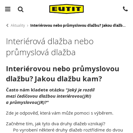
Aktuality
Interiérovou nebo průmyslovou dlažbu? Jakou dlažbu kam?
Interiérová dlažba nebo
průmyslová dlažba
Interiérovou nebo průmyslovou
dlažbu? Jakou dlažbu kam?
Často nám kladete otázku
"Jaký je rozdíl
mezi
čedičovou dlažbou
interiérovou(JRI)
a průmyslovou(JR)?"
Zde je odpověď, která vám může pomoci s výběrem.
Začněme tím, jak tyto dva druhy dlažeb vznikají?
Po vyrobení některé druhy dlažeb roztřídíme do dvou