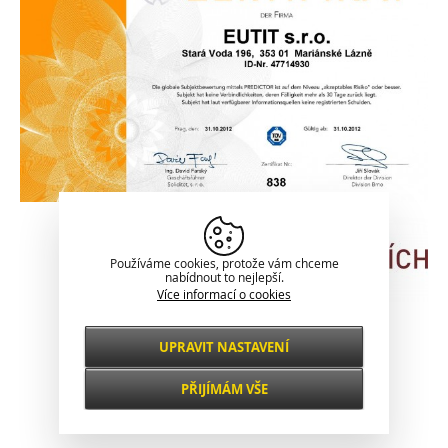
Používáme cookies, protože vám chceme
nabídnout to nejlepší.
Více informací o cookies
Klasické zobrazení
UPRAVIT NASTAVENÍ
Nezbytné
VŽDY AKTIVNÍ
PŘIJÍMÁM VŠE
Pro klíčové funkce webových stránek jako je
zabezpečení, správa sítě, přístupnost a
Funkční a
základní statistiky o návštěvnících.