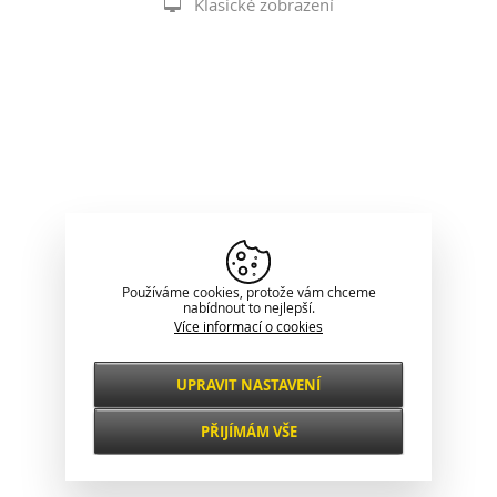
Klasické zobrazení
Používáme cookies, protože vám chceme
nabídnout to nejlepší.
Více informací o cookies
UPRAVIT NASTAVENÍ
Nezbytné
VŽDY AKTIVNÍ
PŘIJÍMÁM VŠE
Pro klíčové funkce webových stránek jako je
zabezpečení, správa sítě, přístupnost a
Funkční a
základní statistiky o návštěvnících.