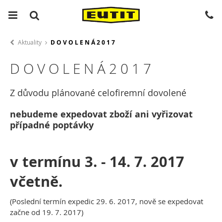
Aktuality
D O V O L E N Á 2 0 1 7
D O V O L E N Á 2 0 1 7
Z důvodu plánované celofiremní dovolené
nebudeme expedovat zboží ani vyřizovat
případné poptávky
v termínu 3. - 14. 7. 2017
včetně.
(Poslední termín expedic 29. 6. 2017, nově se expedovat
začne od 19. 7. 2017)