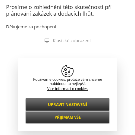
Prosíme o zohlednění této skutečnosti při
plánování zakázek a dodacích lhůt.
Děkujeme za pochopení.
Klasické zobrazení
Používáme cookies, protože vám chceme
nabídnout to nejlepší.
Více informací o cookies
UPRAVIT NASTAVENÍ
Nezbytné
VŽDY AKTIVNÍ
PŘIJÍMÁM VŠE
Pro klíčové funkce webových stránek jako je
zabezpečení, správa sítě, přístupnost a
Funkční a
základní statistiky o návštěvnících.