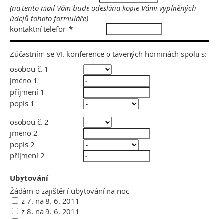
(na tento mail Vám bude odeslána kopie Vámi vyplněných
údajů tohoto formuláře)
kontaktní telefon
*
Zúčastním se VI. konference o tavených horninách spolu s:
osobou č. 1
jméno 1
příjmení 1
popis 1
osobou č. 2
jméno 2
popis 2
příjmení 2
Ubytování
Žádám o zajištění ubytování na noc
z 7. na 8. 6. 2011
z 8. na 9. 6. 2011